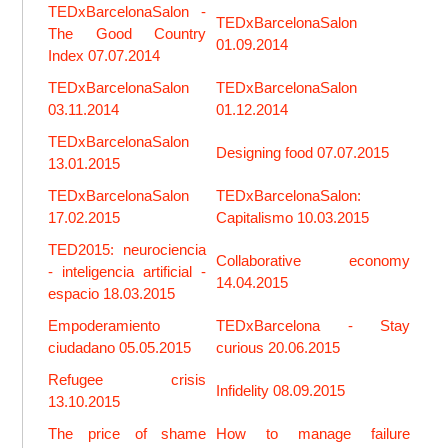
TEDxBarcelonaSalon -
TEDxBarcelonaSalon
The Good Country
01.09.2014
Index 07.07.2014
TEDxBarcelonaSalon
TEDxBarcelonaSalon
03.11.2014
01.12.2014
TEDxBarcelonaSalon
Designing food 07.07.2015
13.01.2015
TEDxBarcelonaSalon
TEDxBarcelonaSalon:
17.02.2015
Capitalismo 10.03.2015
TED2015: neurociencia
Collaborative economy
- inteligencia artificial -
14.04.2015
espacio 18.03.2015
Empoderamiento
TEDxBarcelona - Stay
ciudadano 05.05.2015
curious 20.06.2015
Refugee crisis
Infidelity 08.09.2015
13.10.2015
The price of shame
How to manage failure