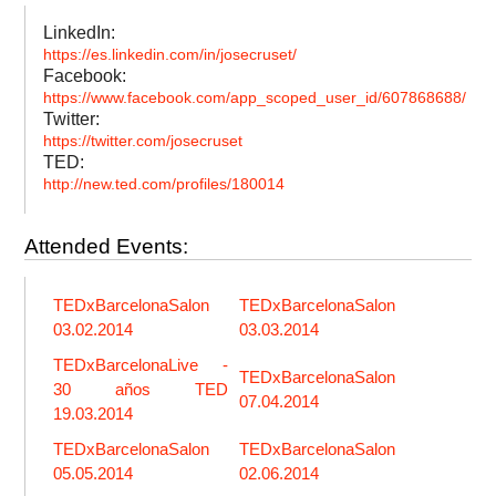
LinkedIn:
https://es.linkedin.com/in/josecruset/
Facebook:
https://www.facebook.com/app_scoped_user_id/607868688/
Twitter:
https://twitter.com/josecruset
TED:
http://new.ted.com/profiles/180014
Attended Events:
TEDxBarcelonaSalon
TEDxBarcelonaSalon
03.02.2014
03.03.2014
TEDxBarcelonaLive -
TEDxBarcelonaSalon
30 años TED
07.04.2014
19.03.2014
TEDxBarcelonaSalon
TEDxBarcelonaSalon
05.05.2014
02.06.2014