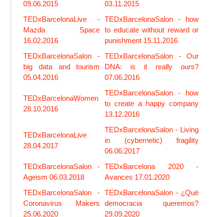
09.06.2015
03.11.2015
TEDxBarcelonaLive -
TEDxBarcelonaSalon - how
Mazda Space
to educate without reward or
16.02.2016
punishment 15.11.2016
TEDxBarcelonaSalon -
TEDxBarcelonaSalon - Our
big data and tourism
DNA: is it really ours?
05.04.2016
07.06.2016
TEDxBarcelonaSalon - how
TEDxBarcelonaWomen
to create a happy company
28.10.2016
13.12.2016
TEDxBarcelonaSalon - Living
TEDxBarcelonaLive
in (cybernetic) fragility
28.04.2017
06.06.2017
TEDxBarcelonaSalon -
TEDxBarcelona 2020 -
Ageism 06.03.2018
Avances 17.01.2020
TEDxBarcelonaSalon -
TEDxBarcelonaSalon - ¿Qué
Coronavirus Makers
democracia queremos?
25.06.2020
29.09.2020