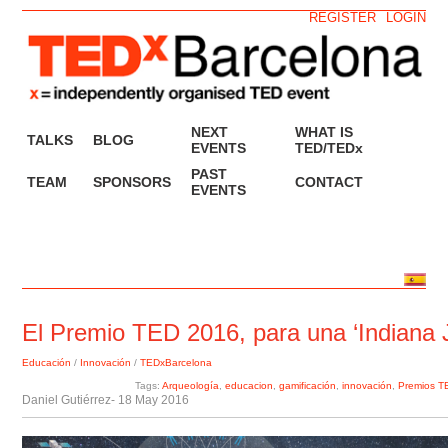
REGISTER
LOGIN
NEXT
WHAT IS
TALKS
BLOG
EVENTS
TED/TEDx
PAST
TEAM
SPONSORS
CONTACT
EVENTS
El Premio TED 2016, para una ‘Indiana J
Educación
/
Innovación
/
TEDxBarcelona
Tags:
Arqueología
,
educacion
,
gamificación
,
innovación
,
Premios T
Daniel Gutiérrez
- 18 May 2016