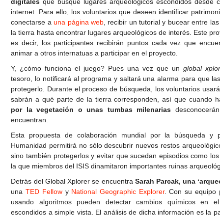
digitales
que busque lugares arqueológicos escondidos desde c
internet. Para ello, los voluntarios que deseen identificar patrimo
conectarse a
una página web
, recibir un tutorial y bucear entre l
la tierra hasta encontrar lugares arqueológicos de interés. Este pr
es decir, los participantes recibirán puntos cada vez que encue
animar a otros internatuas a participar en el proyecto.
Y, ¿cómo funciona el juego? Pues una vez que un
global xplo
tesoro, lo notificará al programa y saltará una alarma para que l
protegerlo. Durante el proceso de búsqueda, los voluntarios usar
sabrán a qué parte de la tierra corresponden, así que cuando 
por la vegetación o unas tumbas milenarias
desconocerán 
encuentran.
Esta propuesta de colaboración mundial por la búsqueda y p
Humanidad permitirá no sólo descubrir nuevos restos arqueológic
sino también protegerlos y evitar que sucedan episodios como los 
la que miembros del ISIS dinamitaron importantes ruinas arqueológ
Detrás del Global Xplorer se encuentra
Sarah Parcak, una ‘arque
una
TED Fellow
y
National Geographic Explorer
. Con su equipo 
usando algoritmos pueden detectar cambios químicos en el
escondidos a simple vista. El análisis de dicha información es la p