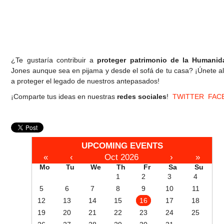
¿Te gustaría contribuir a
proteger patrimonio de la Humanid
Jones aunque sea en pijama y desde el sofá de tu casa? ¡Únete a
a proteger el legado de nuestros antepasados!
¡Comparte tus ideas en nuestras
redes sociales
!
TWITTER
FAC
UPCOMING EVENTS
«
‹
Oct 2026
›
»
Mo
Tu
We
Th
Fr
Sa
Su
1
2
3
4
5
6
7
8
9
10
11
12
13
14
15
16
17
18
19
20
21
22
23
24
25