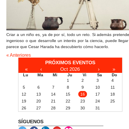
Criar a un niño es, ya de por sí, todo un reto. Si además pretend
ingenioso o que desarrolle un interés por la ciencia, puede llega
parece que Cesar Harada ha descubierto cómo hacerlo.
« Anteriores
PRÓXIMOS EVENTOS
«
‹
Oct 2026
›
»
Lu
Ma
Mi
Ju
Vi
Sa
Do
1
2
3
4
5
6
7
8
9
10
11
12
13
14
15
16
17
18
19
20
21
22
23
24
25
26
27
28
29
30
31
SÍGUENOS