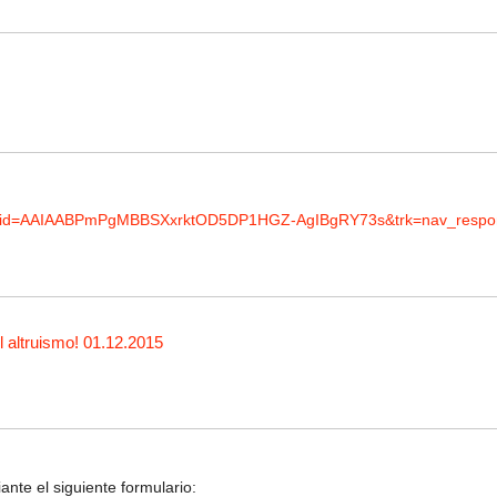
view?id=AAIAABPmPgMBBSXxrktOD5DP1HGZ-AgIBgRY73s&trk=nav_respons
 altruismo! 01.12.2015
nte el siguiente formulario: