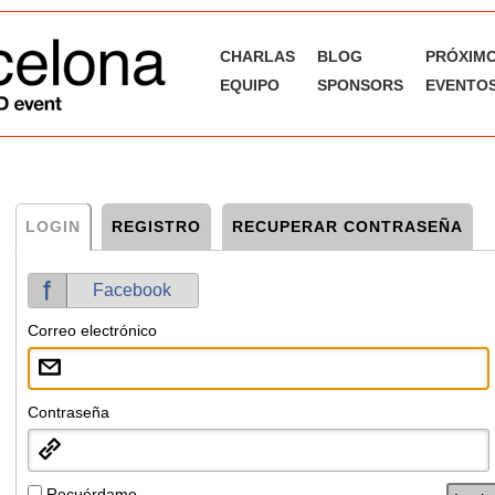
CHARLAS
BLOG
PRÓXIM
EQUIPO
SPONSORS
EVENTOS
LOGIN
REGISTRO
RECUPERAR CONTRASEÑA
Correo electrónico:
Facebook
Correo electrónico
Nombre
Contraseña
Apellidos
Correo electrónico
Recuérdame