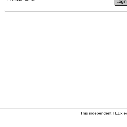
Repite correo electrónico
Acepto las
condiciones legales
This independent TEDx ev